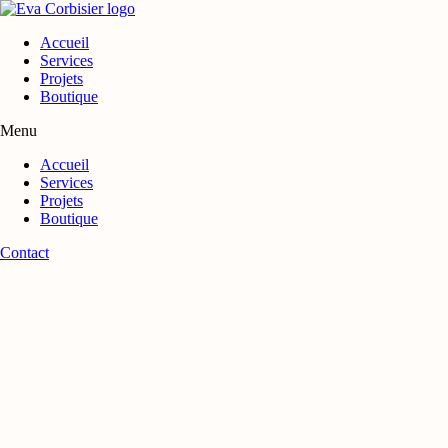
Aller
au
Accueil
contenu
Services
Projets
Boutique
Menu
Accueil
Services
Projets
Boutique
Contact