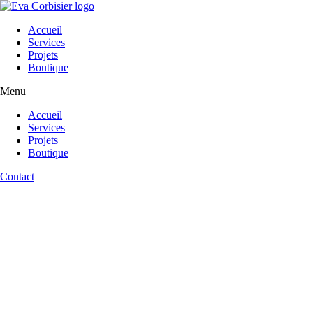
Aller
au
Accueil
contenu
Services
Projets
Boutique
Menu
Accueil
Services
Projets
Boutique
Contact