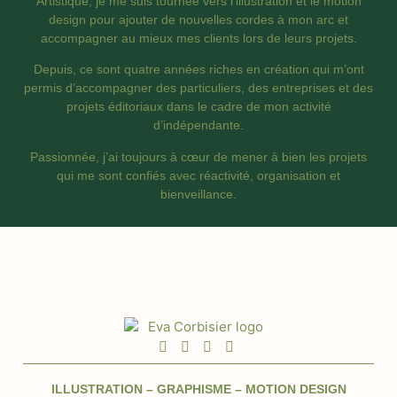
Artistique, je me suis tournée vers l’illustration et le motion
design pour ajouter de nouvelles cordes à mon arc et
accompagner au mieux mes clients lors de leurs projets.
Depuis, ce sont quatre années riches en création qui m’ont
permis d’accompagner des particuliers, des entreprises et des
projets éditoriaux dans le cadre de mon activité
d’indépendante.
Passionnée, j’ai toujours à cœur de mener à bien les projets
qui me sont confiés avec réactivité, organisation et
bienveillance.
ILLUSTRATION – GRAPHISME – MOTION DESIGN