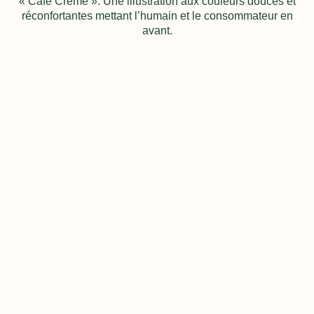
« Café Crème ». Une illustration aux couleurs douces et
réconfortantes mettant l’humain et le consommateur en
avant.
Découvrir plus de projets
Me contacter