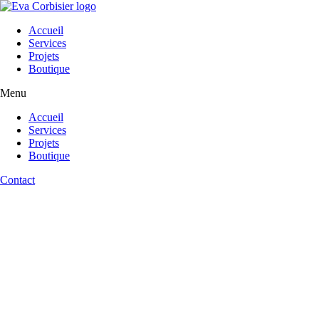
Aller
au
Accueil
contenu
Services
Projets
Boutique
Menu
Accueil
Services
Projets
Boutique
Contact