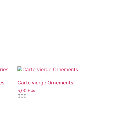
es
Carte vierge Ornements
5,00
€
ttc