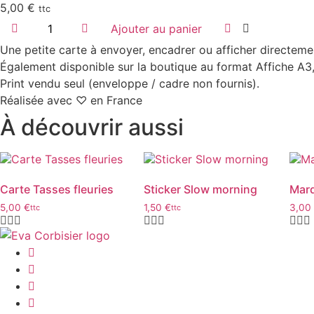
5,00
€
ttc
quantité
Ajouter au panier
de
Carte
Une petite carte à envoyer, encadrer ou afficher directeme
Légumes
d'automne
Également disponible sur la boutique au format Affiche A3
Print vendu seul (enveloppe / cadre non fournis).
Réalisée avec ♡ en France
À découvrir aussi
Carte Tasses fleuries
Sticker Slow morning
Marq
5,00
€
1,50
€
3,00
ttc
ttc